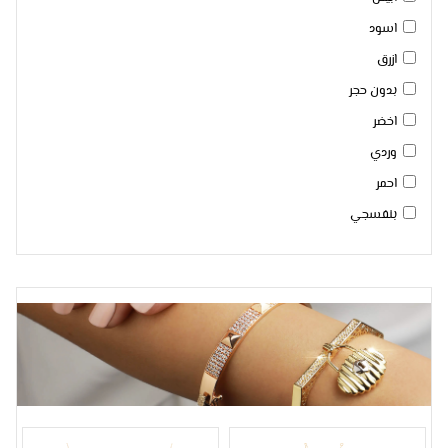
اسود
ازرق
بدون حجر
اخضر
وردي
احمر
بنفسجي